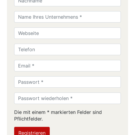
Die mit einem * markierten Felder sind
Pflichtfelder.
Registrieren